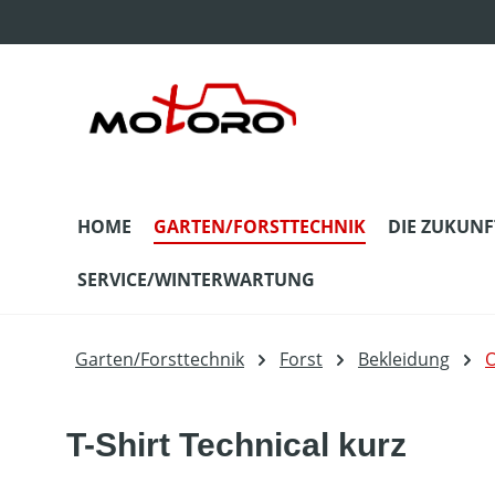
m Hauptinhalt springen
Zur Suche springen
Zur Hauptnavigation springen
HOME
GARTEN/FORSTTECHNIK
DIE ZUKUNF
SERVICE/WINTERWARTUNG
Garten/Forsttechnik
Forst
Bekleidung
O
T-Shirt Technical kurz