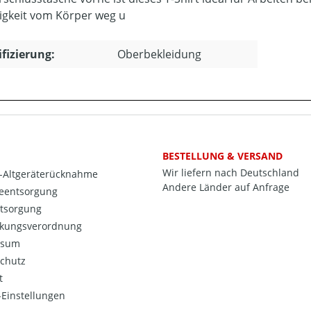
igkeit vom Körper weg u
ifizierung:
Oberbekleidung
BESTELLUNG & VERSAND
Wir liefern nach Deutschland
o-Altgeräterücknahme
Andere Länder auf Anfrage
ieentsorgung
ntsorgung
kungsverordnung
ssum
chutz
t
Einstellungen