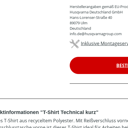
Herstellerangaben gemäß EU-Prod
Husqvarna Deutschland GmbH
Hans-Lorenser-Straße 40
89079 Ulm
Deutschland
info.de@husqvarnagroup.com
Inklusive Montageserv
BEST
ktinformationen "T-Shirt Technical kurz"
es T-Shirt aus recyceltem Polyester. Mit Reißverschluss vor
rschlusstasche vorne ist dieses T-Shirt ideal für Arbeiten 