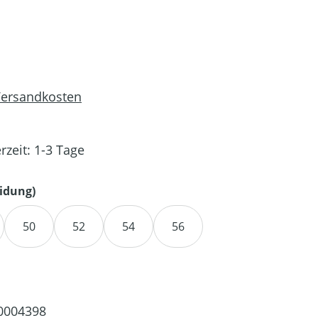
 Versandkosten
rzeit: 1-3 Tage
auswählen
idung)
50
52
54
56
0004398