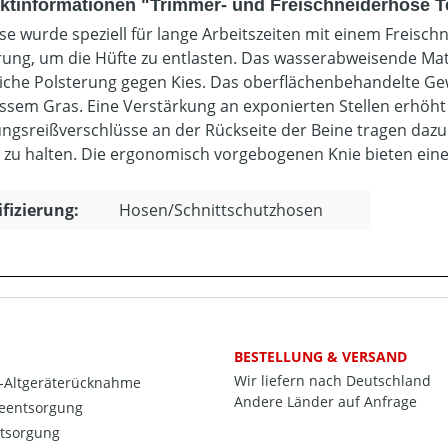
ktinformationen "Trimmer- und Freischneiderhose T
se wurde speziell für lange Arbeitszeiten mit einem Freischn
rung, um die Hüfte zu entlasten. Das wasserabweisende Mate
liche Polsterung gegen Kies. Das oberflächenbehandelte Ge
ssem Gras. Eine Verstärkung an exponierten Stellen erhöht
ungsreißverschlüsse an der Rückseite der Beine tragen da
 zu halten. Die ergonomisch vorgebogenen Knie bieten eine
ifizierung:
Hosen/Schnittschutzhosen
BESTELLUNG & VERSAND
Wir liefern nach Deutschland
o-Altgeräterücknahme
Andere Länder auf Anfrage
ieentsorgung
ntsorgung