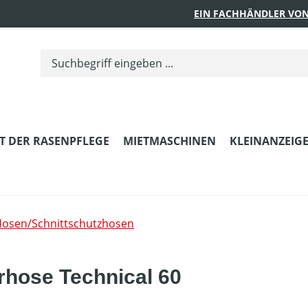
EIN FACHHÄNDLER VON
T DER RASENPFLEGE
MIETMASCHINEN
KLEINANZEIG
osen/Schnittschutzhosen
rhose Technical 60