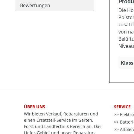
Produ
Bewertungen
Die Ho
Polste
zusätz
von na
Belüft
Niveau
Klass
ÜBER UNS
SERVICE
Wir bieten Verkauf, Reparaturen und
Elektr
einen Ersatzteil-Service im Garten,
Batter
Forst und Landtechnik Bereich an. Das
Altöle
Liefer-Gebiet und unser Reparatur-