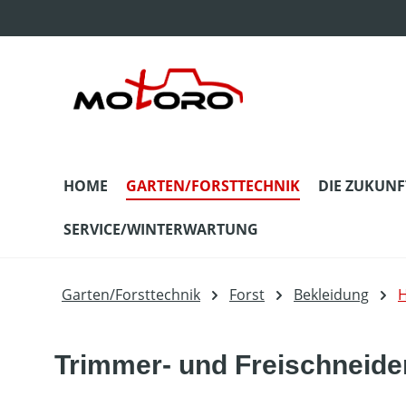
m Hauptinhalt springen
Zur Suche springen
Zur Hauptnavigation springen
HOME
GARTEN/FORSTTECHNIK
DIE ZUKUNF
SERVICE/WINTERWARTUNG
Garten/Forsttechnik
Forst
Bekleidung
H
Trimmer- und Freischneide