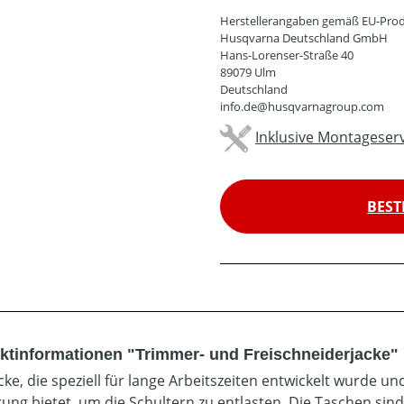
Herstellerangaben gemäß EU-Prod
Husqvarna Deutschland GmbH
Hans-Lorenser-Straße 40
89079 Ulm
Deutschland
info.de@husqvarnagroup.com
Inklusive Montageserv
BEST
ktinformationen "Trimmer- und Freischneiderjacke"
cke, die speziell für lange Arbeitszeiten entwickelt wurde un
rung bietet, um die Schultern zu entlasten. Die Taschen sind