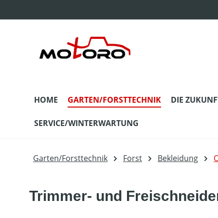
m Hauptinhalt springen
Zur Suche springen
Zur Hauptnavigation springen
HOME
GARTEN/FORSTTECHNIK
DIE ZUKUNF
SERVICE/WINTERWARTUNG
Garten/Forsttechnik
Forst
Bekleidung
O
Trimmer- und Freischneide