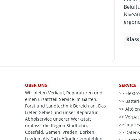
Belüft
Niveau
ergono
Klass
ÜBER UNS
SERVICE
Wir bieten Verkauf, Reparaturen und
Elektr
einen Ersatzteil-Service im Garten,
Batter
Forst und Landtechnik Bereich an. Das
Altöle
Liefer-Gebiet und unser Reparatur-
Verpac
Abholservice unserer Werkstatt
Impre
umfasst die Region Stadtlohn,
Coesfeld, Gemen, Vreden, Borken,
Datens
Legden. Als Fach-Händler empfehlen