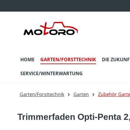
m Hauptinhalt springen
Zur Suche springen
Zur Hauptnavigation springen
HOME
GARTEN/FORSTTECHNIK
DIE ZUKUNF
SERVICE/WINTERWARTUNG
Garten/Forsttechnik
Garten
Zubehör Gart
Trimmerfaden Opti-Penta 