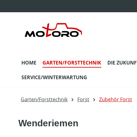
m Hauptinhalt springen
Zur Suche springen
Zur Hauptnavigation springen
HOME
GARTEN/FORSTTECHNIK
DIE ZUKUNF
SERVICE/WINTERWARTUNG
Garten/Forsttechnik
Forst
Zubehör Forst
Wenderiemen