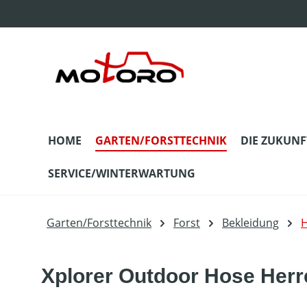
m Hauptinhalt springen
Zur Suche springen
Zur Hauptnavigation springen
HOME
GARTEN/FORSTTECHNIK
DIE ZUKUNF
SERVICE/WINTERWARTUNG
Garten/Forsttechnik
Forst
Bekleidung
H
Xplorer Outdoor Hose Herr