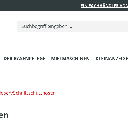
EIN FACHHÄNDLER VON
T DER RASENPFLEGE
MIETMASCHINEN
KLEINANZEIG
osen/Schnittschutzhosen
en