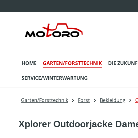
m Hauptinhalt springen
Zur Suche springen
Zur Hauptnavigation springen
HOME
GARTEN/FORSTTECHNIK
DIE ZUKUNF
SERVICE/WINTERWARTUNG
Garten/Forsttechnik
Forst
Bekleidung
O
Xplorer Outdoorjacke Dam