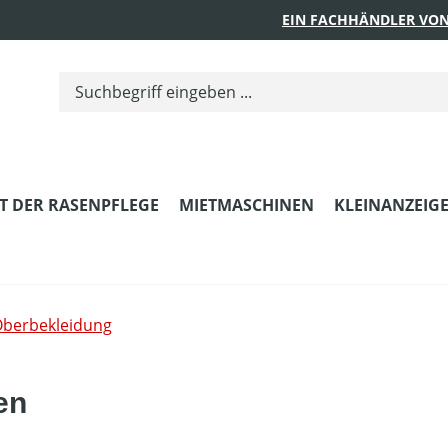
EIN FACHHÄNDLER VON
T DER RASENPFLEGE
MIETMASCHINEN
KLEINANZEIG
berbekleidung
en