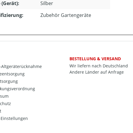
 (Gerät):
Silber
ifizierung:
Zubehör Gartengeräte
BESTELLUNG & VERSAND
Wir liefern nach Deutschland
o-Altgeräterücknahme
Andere Länder auf Anfrage
ieentsorgung
ntsorgung
kungsverordnung
ssum
chutz
t
Einstellungen