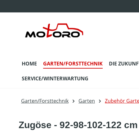
m Hauptinhalt springen
Zur Suche springen
Zur Hauptnavigation springen
HOME
GARTEN/FORSTTECHNIK
DIE ZUKUNF
SERVICE/WINTERWARTUNG
Garten/Forsttechnik
Garten
Zubehör Gart
Zugöse - 92-98-102-122 cm