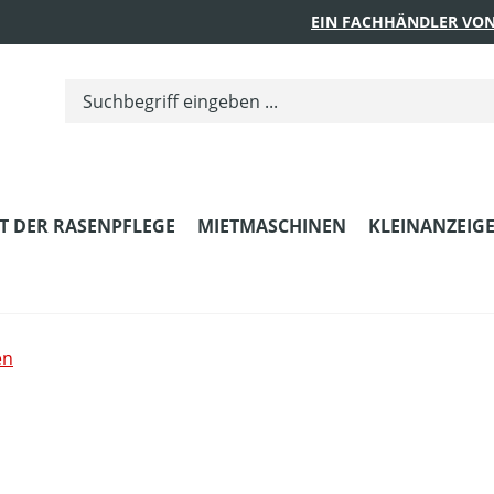
EIN FACHHÄNDLER VON
T DER RASENPFLEGE
MIETMASCHINEN
KLEINANZEIG
en