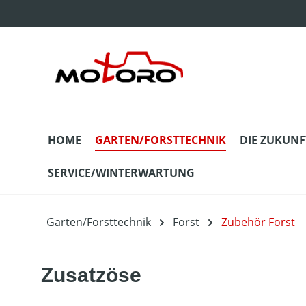
m Hauptinhalt springen
Zur Suche springen
Zur Hauptnavigation springen
HOME
GARTEN/FORSTTECHNIK
DIE ZUKUNF
SERVICE/WINTERWARTUNG
Garten/Forsttechnik
Forst
Zubehör Forst
Zusatzöse