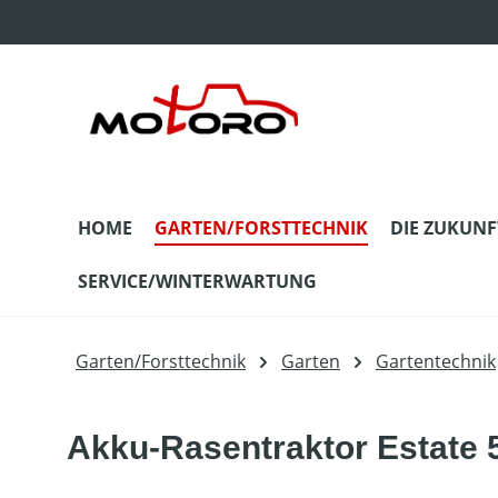
m Hauptinhalt springen
Zur Suche springen
Zur Hauptnavigation springen
HOME
GARTEN/FORSTTECHNIK
DIE ZUKUNF
SERVICE/WINTERWARTUNG
Garten/Forsttechnik
Garten
Gartentechnik
Akku-Rasentraktor Estate 