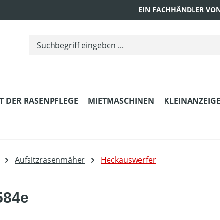
EIN FACHHÄNDLER VON
T DER RASENPFLEGE
MIETMASCHINEN
KLEINANZEIG
Aufsitzrasenmäher
Heckauswerfer
584e