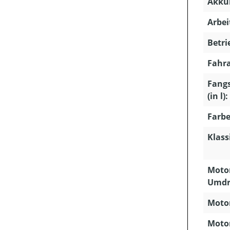
Akkuk
Arbei
Betri
Fahra
Fang
(in l):
Farbe
Klass
Motor
Umdr
Motor
Moto