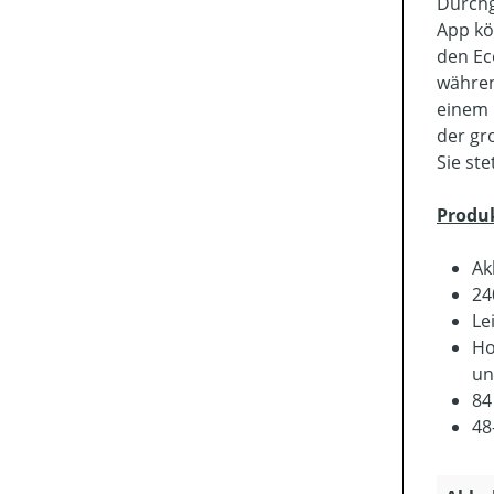
Durchg
App kö
den Ec
währen
einem 
der gr
Sie st
Produ
Ak
24
Le
Ho
un
84
48