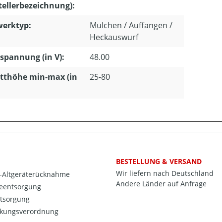
tellerbezeichnung):
erktyp:
Mulchen / Auffangen /
Heckauswurf
pannung (in V):
48.00
tthöhe min-max (in
25-80
BESTELLUNG & VERSAND
Wir liefern nach Deutschland
o-Altgeräterücknahme
Andere Länder auf Anfrage
ieentsorgung
ntsorgung
kungsverordnung