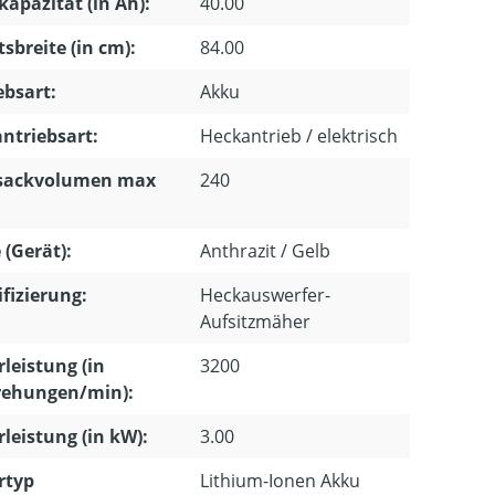
apazität (in Ah):
40.00
tsbreite (in cm):
84.00
ebsart:
Akku
ntriebsart:
Heckantrieb / elektrisch
sackvolumen max
240
 (Gerät):
Anthrazit / Gelb
ifizierung:
Heckauswerfer-
Aufsitzmäher
leistung (in
3200
ehungen/min):
leistung (in kW):
3.00
rtyp
Lithium-Ionen Akku