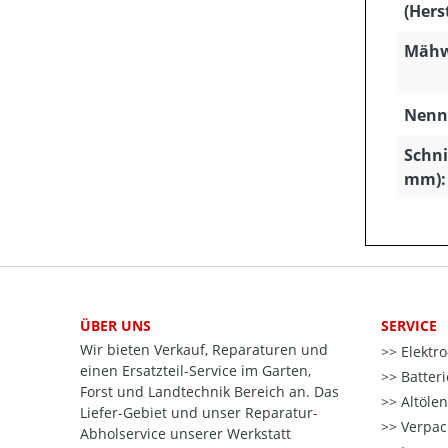
(Hers
Mähw
Nenns
Schni
mm):
ÜBER UNS
SERVICE
Wir bieten Verkauf, Reparaturen und
Elektr
einen Ersatzteil-Service im Garten,
Batter
Forst und Landtechnik Bereich an. Das
Altöle
Liefer-Gebiet und unser Reparatur-
Verpac
Abholservice unserer Werkstatt