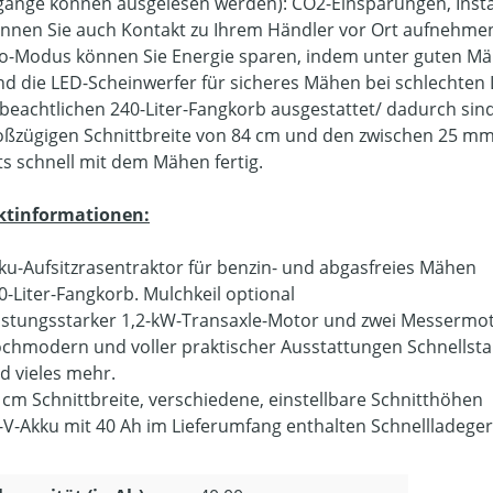
änge können ausgelesen werden): CO2-Einsparungen, Insta
nnen Sie auch Kontakt zu Ihrem Händler vor Ort aufnehmen, 
o-Modus können Sie Energie sparen, indem unter guten Mä
d die LED-Scheinwerfer für sicheres Mähen bei schlechten L
beachtlichen 240-Liter-Fangkorb ausgestattet/ dadurch sin
oßzügigen Schnittbreite von 84 cm und den zwischen 25 m
ets schnell mit dem Mähen fertig.
ktinformationen:
ku-Aufsitzrasentraktor für benzin- und abgasfreies Mähen
0-Liter-Fangkorb. Mulchkeil optional
istungsstarker 1,2-kW-Transaxle-Motor und zwei Messermo
chmodern und voller praktischer Ausstattungen Schnellsta
d vieles mehr.
 cm Schnittbreite, verschiedene, einstellbare Schnitthöhen
-V-Akku mit 40 Ah im Lieferumfang enthalten Schnellladeger