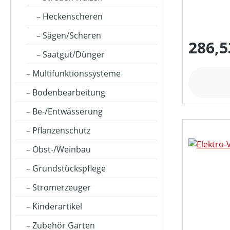
Heckenscheren
KLASSIFIZIERUNG
Sägen/Scheren
286,5
Saatgut/Dünger
MATERIALART
Multifunktionssysteme
Bodenbearbeitung
MESSERANZAHL
Be-/Entwässerung
Pflanzenschutz
MOTORLEISTUNG (IN UMDREHUNGEN/MIN)
Obst-/Weinbau
Grundstückspflege
MOTORLEISTUNG (IN WATT)
Stromerzeuger
Kinderartikel
MOTORLEISTUNG (IN KW)
Zubehör Garten