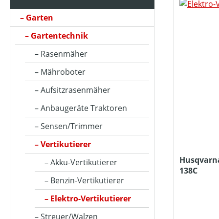
Garten
ARBEITSBREITE (IN CM)
Gartentechnik
Rasenmäher
ARBEITSSTUFENANZAHL
Mähroboter
Aufsitzrasenmäher
BETRIEBSART
Anbaugeräte Traktoren
Sensen/Trimmer
FANGSACKVOLUMEN MAX (IN L)
Vertikutierer
Husqvarna
Akku-Vertikutierer
138C
FARBE (GERÄT)
Benzin-Vertikutierer
Elektro-Vertikutierer
FLÄCHENLEISTUNG MAX (IN M²)
Streuer/Walzen