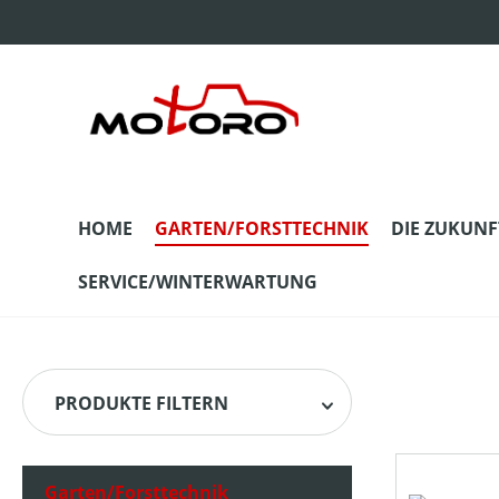
m Hauptinhalt springen
Zur Suche springen
Zur Hauptnavigation springen
HOME
GARTEN/FORSTTECHNIK
DIE ZUKUNF
SERVICE/WINTERWARTUNG
PRODUKTE FILTERN
Garten/Forsttechnik
HERSTELLER