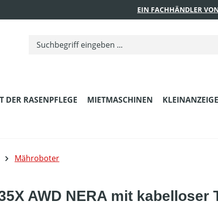
EIN FACHHÄNDLER VON
T DER RASENPFLEGE
MIETMASCHINEN
KLEINANZEIG
Mähroboter
5X AWD NERA mit kabelloser 