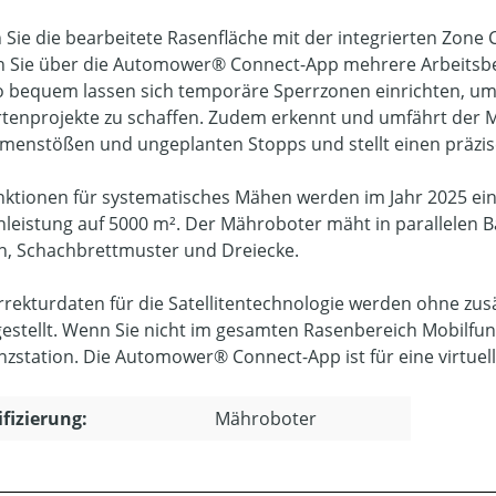
 Sie die bearbeitete Rasenfläche mit der integrierten Zone 
 Sie über die Automower® Connect-App mehrere Arbeitsberei
 bequem lassen sich temporäre Sperrzonen einrichten, um
rtenprojekte zu schaffen. Zudem erkennt und umfährt der Mä
enstößen und ungeplanten Stopps und stellt einen präzise
nktionen für systematisches Mähen werden im Jahr 2025 ei
nleistung auf 5000 m². Der Mähroboter mäht in parallelen Ba
en, Schachbrettmuster und Dreiecke.
rrekturdaten für die Satellitentechnologie werden ohne zus
gestellt. Wenn Sie nicht im gesamten Rasenbereich Mobilfu
nzstation. Die Automower® Connect-App ist für eine virtuelle 
ifizierung:
Mähroboter