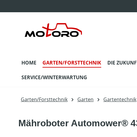
m Hauptinhalt springen
Zur Suche springen
Zur Hauptnavigation springen
HOME
GARTEN/FORSTTECHNIK
DIE ZUKUNF
SERVICE/WINTERWARTUNG
Garten/Forsttechnik
Garten
Gartentechnik
Mähroboter Automower® 43