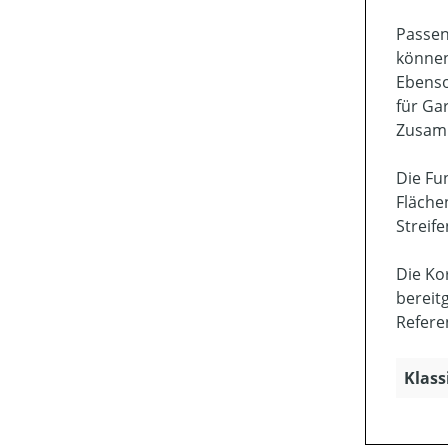
Passen
können
Ebenso
für Ga
Zusamm
Die Fu
Fläche
Streif
Die Ko
bereit
Refere
Klass